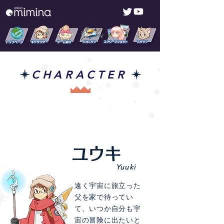
CHARACTER
ユウキ
Yuuki
遠く宇宙に旅立った
父を家で待ってい
て、いつか自分も宇
宙の冒険に出たいと