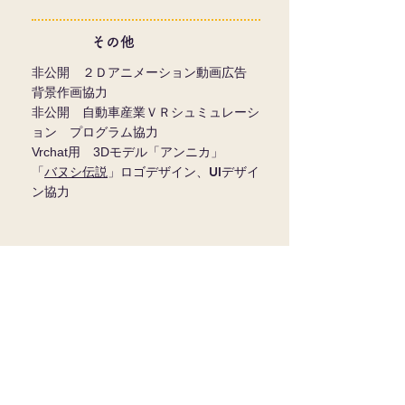
その他
非公開
２Ｄアニメーション動画広告
背景作画協力
非公開
自動車
産業ＶＲシュミュレーシ
ョン プログラム協力
Vrchat用 3Dモデル「アンニカ」
「
」ロゴデザイン、UIデザイ
バヌシ伝説
ン協力